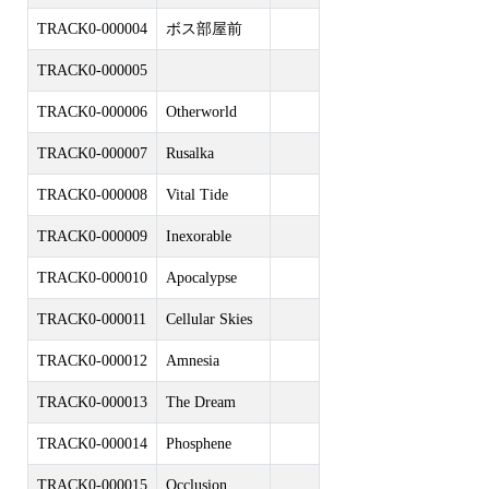
TRACK0-000004
ボス部屋前
TRACK0-000005
TRACK0-000006
Otherworld
TRACK0-000007
Rusalka
TRACK0-000008
Vital Tide
TRACK0-000009
Inexorable
TRACK0-000010
Apocalypse
TRACK0-000011
Cellular Skies
TRACK0-000012
Amnesia
TRACK0-000013
The Dream
TRACK0-000014
Phosphene
TRACK0-000015
Occlusion